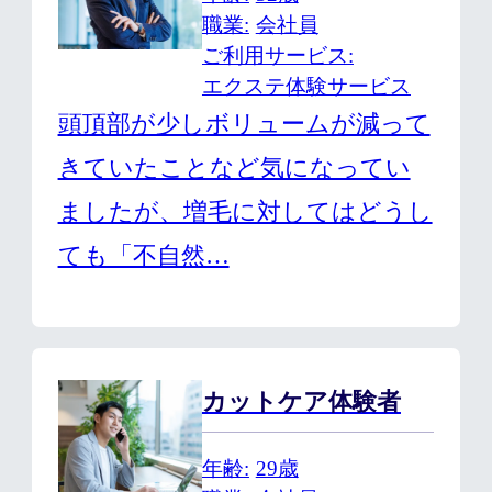
職業
会社員
ご利用サービス
エクステ体験サービス
頭頂部が少しボリュームが減って
きていたことなど気になってい
ましたが、増毛に対してはどうし
ても「不自然…
カットケア体験者
年齢
29歳