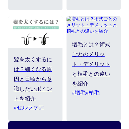
増毛とは？術式
ごとのメリッ
髪を太くするに
ト・デメリット
は？細くなる原
と植毛との違い
因と日頃から意
を紹介
識したいポイン
#増毛
#植毛
トを紹介
#セルフケア