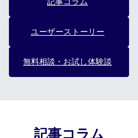
記事コラム
カット/ケア/コーティング・サービ
髪の悩みから探す
ユーザーストーリー
無料相談・お試し体験
無料相談・お試し体験談
料金プラン
スヴェンソンのこだわり
店舗一覧
Q&A
資料請求
WEBカタログ
記事コラム