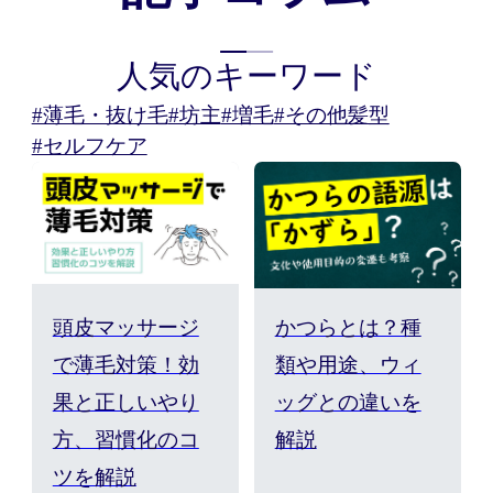
人気のキーワード
#薄毛・抜け毛
#坊主
#増毛
#その他髪型
#セルフケア
頭皮マッサージ
かつらとは？種
で薄毛対策！効
類や用途、ウィ
果と正しいやり
ッグとの違いを
方、習慣化のコ
解説
ツを解説