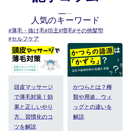
人気のキーワード
#薄毛・抜け毛
#坊主
#増毛
#その他髪型
#セルフケア
頭皮マッサージ
かつらとは？種
で薄毛対策！効
類や用途、ウィ
果と正しいやり
ッグとの違いを
方、習慣化のコ
解説
ツを解説