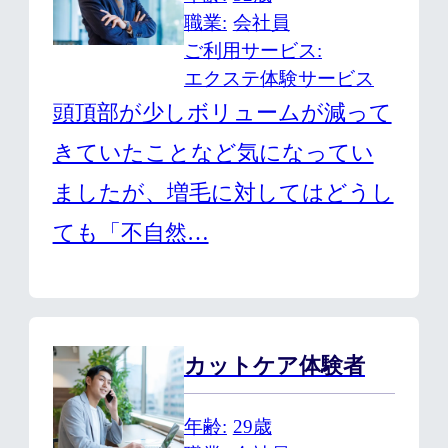
職業
会社員
ご利用サービス
エクステ体験サービス
頭頂部が少しボリュームが減って
きていたことなど気になってい
ましたが、増毛に対してはどうし
ても「不自然…
カットケア体験者
年齢
29歳