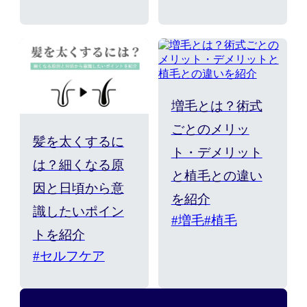
増毛とは？術式
ごとのメリッ
髪を太くするに
ト・デメリット
は？細くなる原
と植毛との違い
因と日頃から意
を紹介
識したいポイン
#増毛
#植毛
トを紹介
#セルフケア