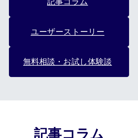
記事コラム
カット/ケア/コーティング・サービ
髪の悩みから探す
ユーザーストーリー
無料相談・お試し体験
無料相談・お試し体験談
料金プラン
スヴェンソンのこだわり
店舗一覧
Q&A
資料請求
WEBカタログ
記事コラム