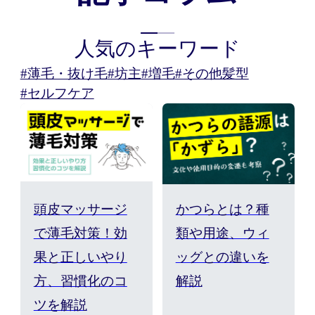
人気のキーワード
#薄毛・抜け毛
#坊主
#増毛
#その他髪型
#セルフケア
頭皮マッサージ
かつらとは？種
で薄毛対策！効
類や用途、ウィ
果と正しいやり
ッグとの違いを
方、習慣化のコ
解説
ツを解説