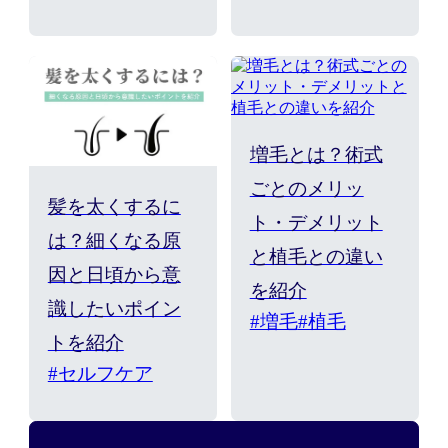
増毛とは？術式
ごとのメリッ
髪を太くするに
ト・デメリット
は？細くなる原
と植毛との違い
因と日頃から意
を紹介
識したいポイン
#増毛
#植毛
トを紹介
#セルフケア