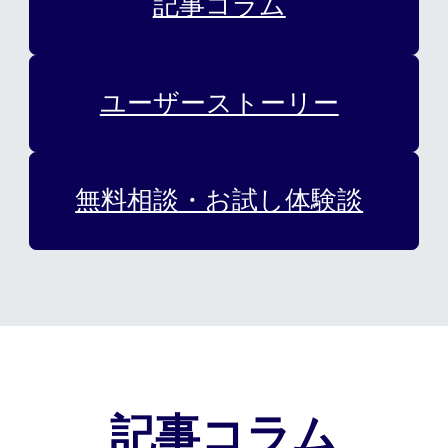
記事コラム
カット/ケア/コーティング・サービ
髪の悩みから探す
ユーザーストーリー
無料相談・お試し体験
無料相談・お試し体験談
料金プラン
スヴェンソンのこだわり
店舗一覧
Q&A
資料請求
WEBカタログ
記事コラム