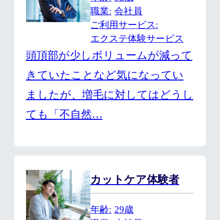
職業
会社員
ご利用サービス
エクステ体験サービス
頭頂部が少しボリュームが減って
きていたことなど気になってい
ましたが、増毛に対してはどうし
ても「不自然…
カットケア体験者
年齢
29歳