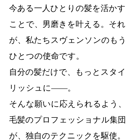
今ある一人ひとりの髪を活かす
カット/ケア/コーティング・サービ
ことで、男磨きを叶える。それ
髪の悩みから探す
が、私たちスヴェンソンのもう
無料相談・お試し体験
ひとつの使命です。
自分の髪だけで、もっとスタイ
料金プラン
リッシュに——。
スヴェンソンのこだわり
そんな願いに応えられるよう、
毛髪のプロフェッショナル集団
店舗一覧
Q&A
資料請求
WEBカタログ
が、独自のテクニックを駆使。