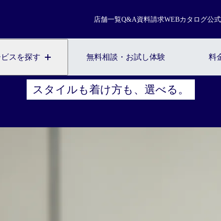
まずは無料相談を。お気軽にご来店ください。
店舗一覧
Q&A
資料請求
WEBカタログ
公式
スヴェンソンの
無料相談・お試し体験のご予約
ウィッグ・サービ
ービスを探す
無料相談・お試し体験
料
※お電話で髪に関するご相談やご予約も可能です
0120-17-7109
スタイルも着け方も、選べる。
2回目以降のご来店について
ご契約者様の
WEB予約こちら