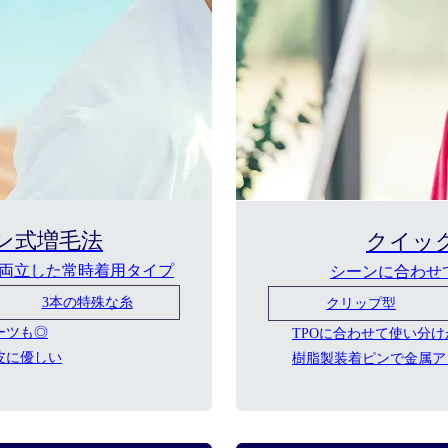
ン式
増毛法
クイッ
両立した常時着用タイプ
シーンに合わせ
3本の特殊な糸
クリップ型
ーツも◎
TPOに合わせて使い分
皮に優しい
樹脂製装着ピンで金属ア