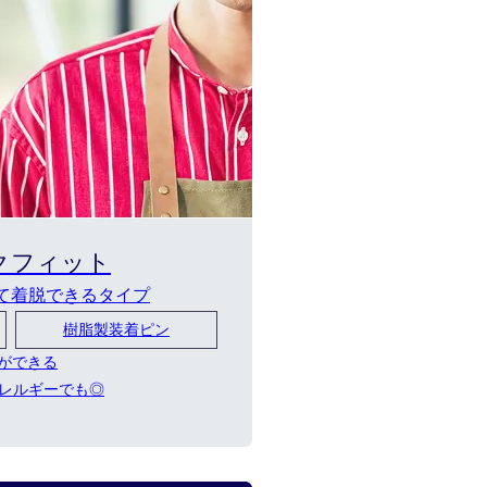
ク
フィット
て着脱できるタイプ
樹脂製装着ピン
けができる
レルギーでも◎