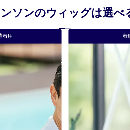
ェンソンの
ウィッグは選べ
常時着用
着