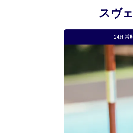
スヴ
24H 