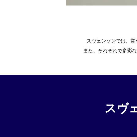
料金プラン
スヴェンソンのこだわり
スヴェンソンでは、常
店舗一覧
Q&A
資料請求
WEBカタログ
また、それぞれで多彩な
スヴ