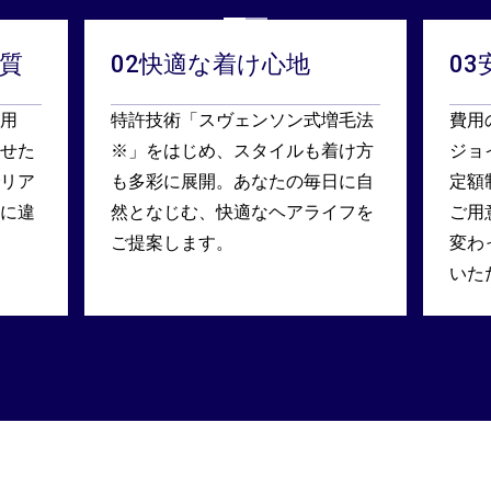
質
02
快適な着け心地
03
用
特許技術「スヴェンソン式増毛法
費用
せた
※」をはじめ、スタイルも着け方
ジョ
リア
も多彩に展開。あなたの毎日に自
定額
に違
然となじむ、快適なヘアライフを
ご用
ご提案します。
変わ
いた