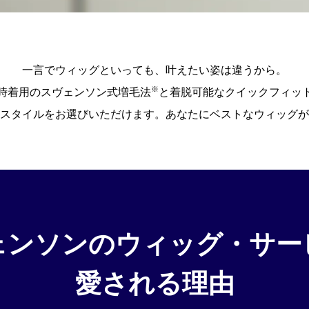
一言でウィッグといっても、叶えたい姿は違うから。
※
時着用のスヴェンソン式増毛法
と着脱可能なクイックフィッ
公式通販/オンラインストア
スタイルをお選びいただけます。あなたにベストなウィッグが
ェンソンの
ウィッグ・サー
愛される理由