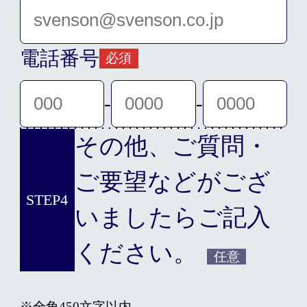
電話番号
必須
-
-
その他、ご質問・
ご要望などがござ
STEP4
いましたらご記入
ください。
任意
※全角450文字以内