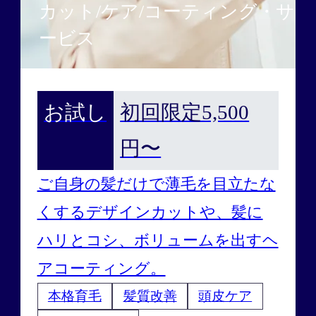
カット/ケア/コーティング・サ
ービス
お試し
初回限定5,500
円〜
ご自身の髪だけで薄毛を目立たな
くするデザインカットや、髪に
ハリとコシ、ボリュームを出すヘ
アコーティング。
本格育毛
髪質改善
頭皮ケア