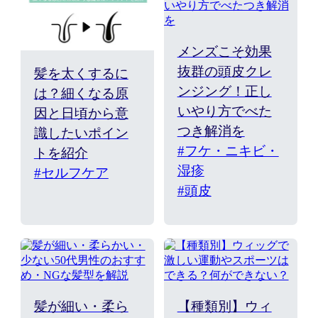
メンズこそ効果
抜群の頭皮クレ
髪を太くするに
ンジング！正し
は？細くなる原
いやり方でべた
因と日頃から意
つき解消を
識したいポイン
#フケ・ニキビ・
トを紹介
湿疹
#セルフケア
#頭皮
髪が細い・柔ら
【種類別】ウィ