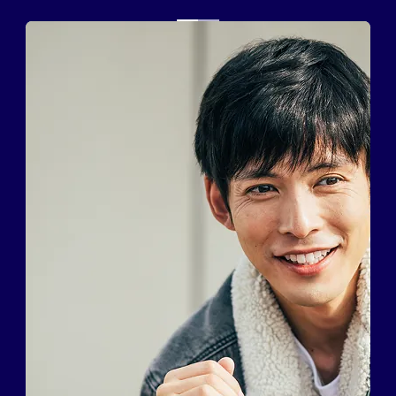
カット/ケア/コーティング・サービ
カット/ケア/コーティング・サービ
髪の悩みから探す
髪の悩みから探す
無料相談・お試し体験
無料相談・お試し体験
料金プラン
料金プラン
スヴェンソンのこだわり
スヴェンソンのこだわり
店舗一覧
店舗一覧
Q&A
Q&A
資料請求
資料請求
WEBカタログ
WEBカタログ