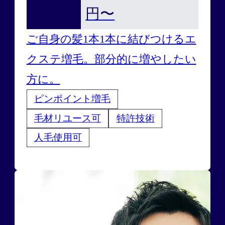
円〜
ご自身の髪1本1本に結びつけるエ
クステ増毛。部分的に増やしたい
方に。
ピンポイント増毛
毛材リユース可
特許技術
人毛使用可