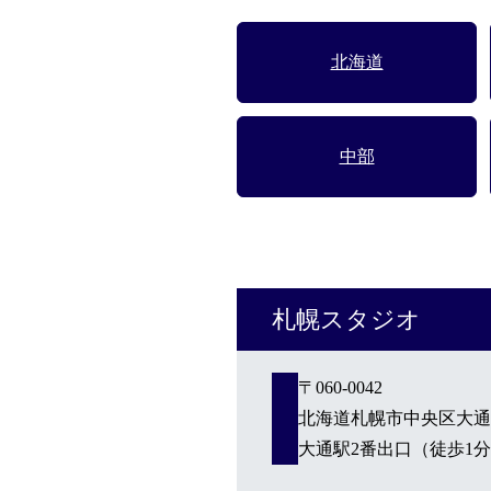
製品・サービスから探す
北海道
ウィッグ・サービス
中部
エクステ・サービス
カット/ケア/コーティング・サービス
札幌スタジオ
髪の悩みから探す
〒060-0042
無料相談・お試し体験
北海道札幌市中央区大通西5-
大通駅2番出口（徒歩1