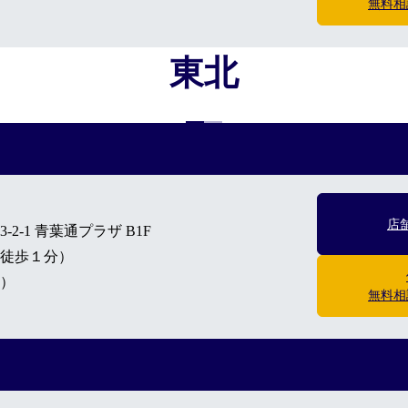
無料相
東北
公式通販/オンラインストア
店
2-1 青葉通プラザ B1F
徒歩１分）
）
無料相