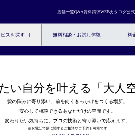
まずは無料相談を。お気軽にご来店ください。
店舗一覧
Q&A
資料請求
WEBカタログ
公式
店舗一覧
無料相談・お試し体験のご予約
ービスを探す
無料相談・お試し体験
料
※お電話で髪に関するご相談やご予約も可能です
0120-17-7109
2回目以降のご来店について
ご契約者様の
WEB予約こちら
たい自分を叶える「大人
髪の悩みに寄り添い、前を向くきっかけをつくる場所。
安心して相談できるあなただけの空間です。
変わりたい気持ちに、プロの技術と寄り添いで応えます。
※お電話で髪に関するご相談やご予約も可能です