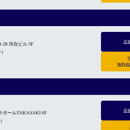
店
28 河合ビル 5F
分）
無料相
店
ポールTAKASAKI 6F
）