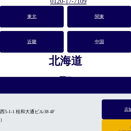
0120-17-7109
東北
関東
近畿
中国
北海道
店
1-1 桂和大通ビル38 4F
分）