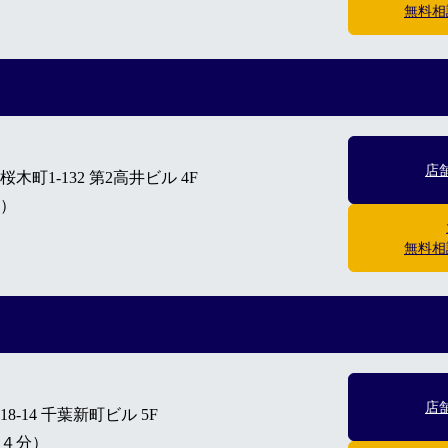
無料相
店
町1-132 第2高井ビル 4F
）
無料相
店
-14 千葉新町ビル 5F
４分）