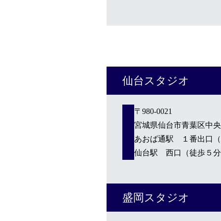
料金プラン
スヴェンソンのこだわり
店舗一覧
Q&A
資料請求
WEBカタログ
仙台スタジオ
〒980-0021
宮城県仙台市青葉区中央3-
あおば通駅 １番出口（
仙台駅 西口（徒歩５分
盛岡スタジオ