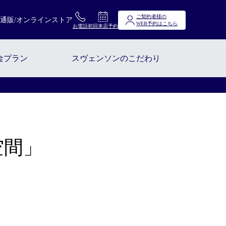
ご契約者様の
通販/オンラインストア
WEB予約はこちら
お電話
初回来店予約
金プラン
スヴェンソンのこだわり
空間」