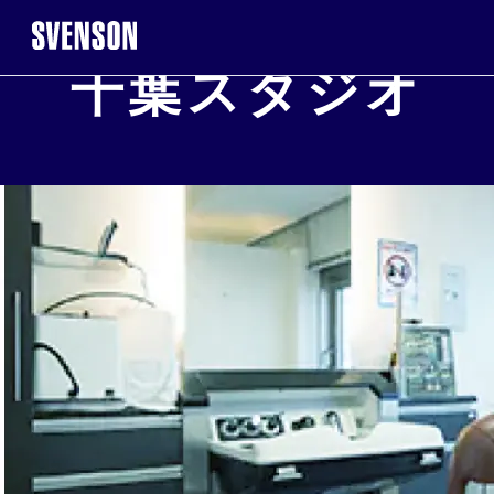
千葉スタジオ
まずは無料相談を。お気軽にご来店くだ
無料相談・お
※お電話で髪に関するご相談やご予約も可能です
0120-17-7109
2回目以降のご来店について
ご契
WEB