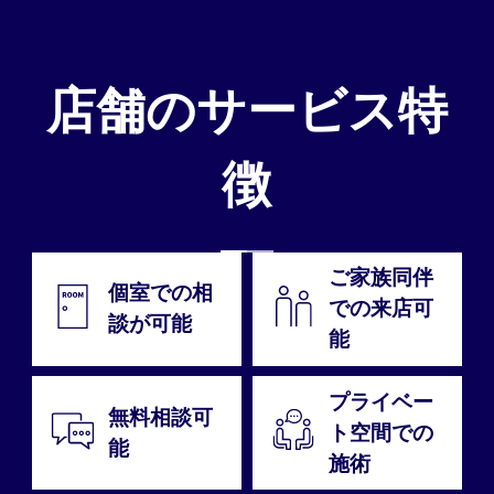
店舗のサービス特
徴
ご家族同伴
個室での相
での来店可
談が可能
能
プライベー
無料相談可
ト空間での
能
施術