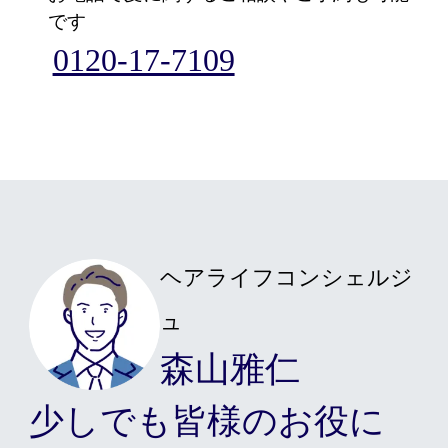
です
カット/ケア/コーティング・サービ
0120-17-7109
髪の悩みから探す
無料相談・お試し体験
料金プラン
ヘアライフコンシェルジ
ュ
スヴェンソンのこだわり
森山雅仁
少しでも皆様のお役に
店舗一覧
Q&A
資料請求
WEBカタログ