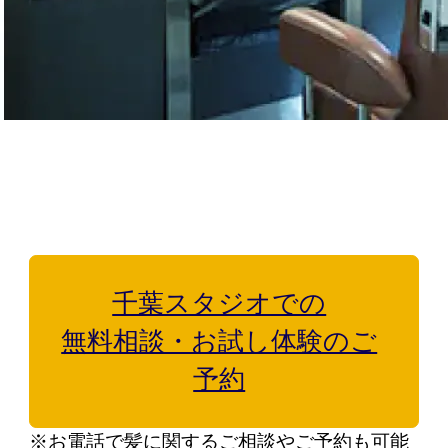
はじめての方へ
ヘアケア・増毛サービスを探す
製品・サービスから探す
千葉スタジオでの
ウィッグ・サービス
無料相談・お試し体験のご
予約
エクステ・サービス
※お電話で髪に関するご相談やご予約も可能