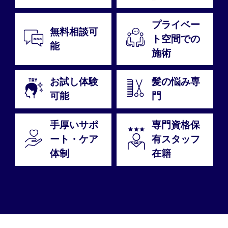
プライベー
無料相談可
ト空間での
能
施術
お試し体験
髪の悩み専
可能
門
手厚いサポ
専門資格保
ート・ケア
有スタッフ
体制
在籍