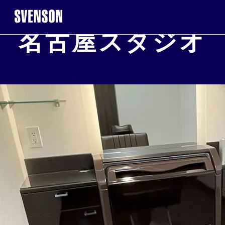
名古屋スタジオ
まずは無料相談を。お気軽にご来店くだ
無料相談・お
※お電話で髪に関するご相談やご予約も可能です
0120-17-7109
2回目以降のご来店について
ご契
WEB