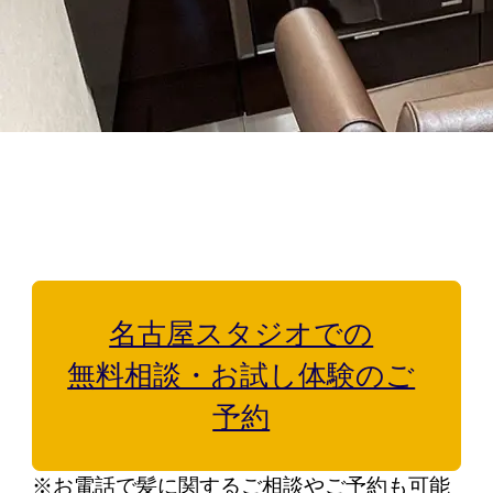
はじめての方へ
ヘアケア・増毛サービスを探す
製品・サービスから探す
名古屋スタジオでの
ウィッグ・サービス
無料相談・お試し体験のご
予約
エクステ・サービス
※お電話で髪に関するご相談やご予約も可能