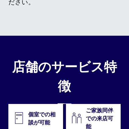
ださい。
店舗のサービス特
徴
ご家族同伴
個室での相
での来店可
談が可能
能