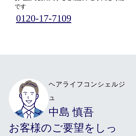
です
カット/ケア/コーティング・サービ
0120-17-7109
髪の悩みから探す
無料相談・お試し体験
料金プラン
ヘアライフコンシェルジ
ュ
スヴェンソンのこだわり
中島 慎吾
お客様のご要望をしっ
店舗一覧
Q&A
資料請求
WEBカタログ