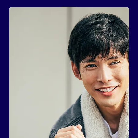
カット/ケア/コーティング・サービ
カット/ケア/コーティング・サービ
髪の悩みから探す
髪の悩みから探す
無料相談・お試し体験
無料相談・お試し体験
料金プラン
料金プラン
スヴェンソンのこだわり
スヴェンソンのこだわり
店舗一覧
店舗一覧
Q&A
Q&A
資料請求
資料請求
WEBカタログ
WEBカタログ