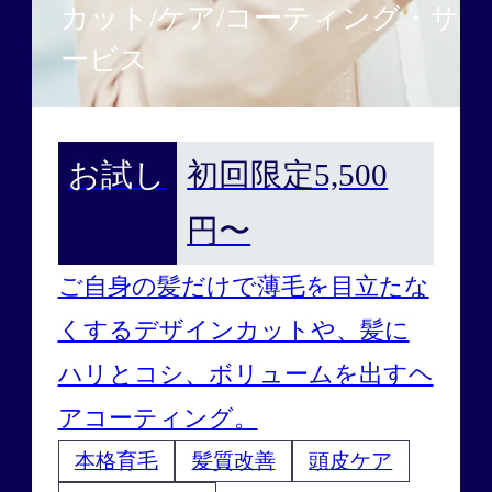
カット/ケア/コーティング・サ
ービス
お試し
初回限定5,500
円〜
ご自身の髪だけで薄毛を目立たな
くするデザインカットや、髪に
ハリとコシ、ボリュームを出すヘ
アコーティング。
本格育毛
髪質改善
頭皮ケア