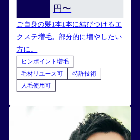
円〜
ご自身の髪1本1本に結びつけるエ
クステ増毛。部分的に増やしたい
方に。
ピンポイント増毛
毛材リユース可
特許技術
人毛使用可