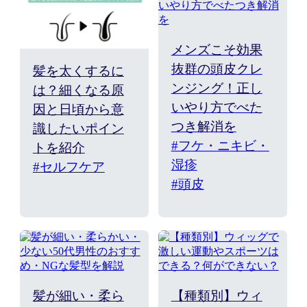
メンズこそ効果
抜群の頭皮クレ
髪を太くするに
ンジング！正し
は？細くなる原
いやり方でべた
因と日頃から意
つき解消を
識したいポイン
#フケ・ニキビ・
トを紹介
湿疹
#セルフケア
#頭皮
髪が細い・柔ら
【種類別】ウィ