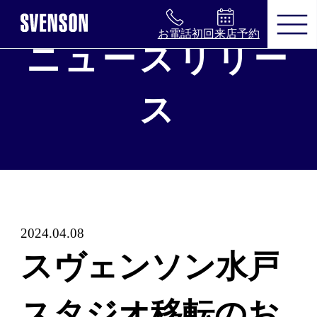
お電話
初回来店予約
ニュースリリー
まずは無料相談を。お気軽にご来店く
ス
ださい。
無料相談・お試し体験のご
予約
※お電話で髪に関するご相談やご予約も可能
2024.04.08
です
スヴェンソン水戸
0120-17-7109
スタジオ移転のお
2回目以降のご来店について