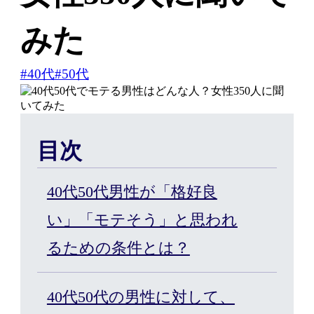
みた
はじめての方へ
#40代
#50代
ヘアケア・増毛サービスを探す
目次
製品・サービスから探す
40代50代男性が「格好良
い」「モテそう」と思われ
ウィッグ・サービス
るための条件とは？
エクステ・サービス
40代50代の男性に対して、