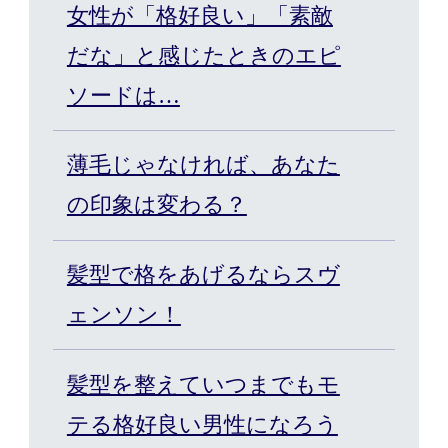
女性が「格好良い」「素敵
カット/ケア/コーティング・サービ
だな」と感じたときのエピ
ソードは…
髪の悩みから探す
薄毛じゃなければ、あなた
無料相談・お試し体験
の印象は変わる？
料金プラン
髪型で格をあげるならスヴ
ェンソン！
スヴェンソンのこだわり
髪型を整えていつまでもモ
店舗一覧
Q&A
資料請求
WEBカタログ
テる格好良い男性になろう