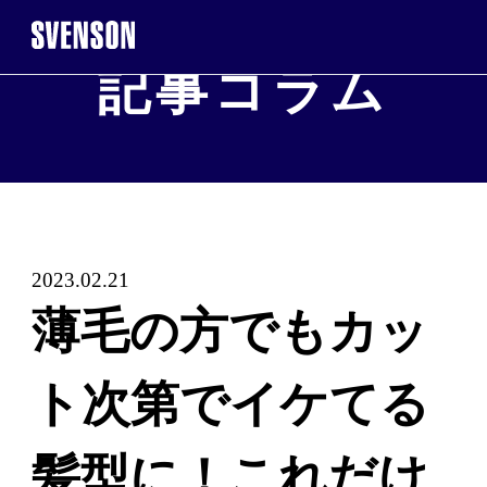
記事コラム
まずは無料相談を。お気軽にご来店くだ
無料相談・お
※お電話で髪に関するご相談やご予約も可能です
2023.02.21
0120-17-7109
薄毛の方でもカッ
2回目以降のご来店について
ト次第でイケてる
ご契
髪型に！これだけ
WEB