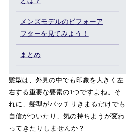
とは？
カット/ケア/コーティング・サービ
メンズモデルのビフォーア
髪の悩みから探す
フターを見てみよう！
無料相談・お試し体験
まとめ
料金プラン
髪型は、外見の中でも印象を大きく左
右する重要な要素の1つですよね。そ
スヴェンソンのこだわり
れに、髪型がバッチリきまるだけでも
自信がついたり、気の持ちようが変わ
店舗一覧
Q&A
資料請求
WEBカタログ
ってきたりしませんか？