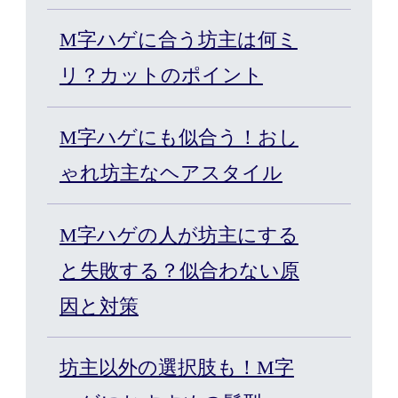
エクステ・サービス
M字ハゲに合う坊主は何ミ
リ？カットのポイント
カット/ケア/コーティング・サービ
ス
M字ハゲにも似合う！おし
ゃれ坊主なヘアスタイル
髪の悩みから探す
M字ハゲの人が坊主にする
無料相談・お試し体験
と失敗する？似合わない原
因と対策
料金プラン
坊主以外の選択肢も！M字
スヴェンソンのこだわり