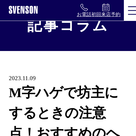
お電話
初回来店予約
記事コラム
まずは無料相談を。お気軽にご来店くだ
さい。
無料相談・お試し体験のご予
2023.11.09
約
M字ハゲで坊主に
※お電話で髪に関するご相談やご予約も可能です
0120-17-7109
するときの注意
2回目以降のご来店について
点！おすすめのヘ