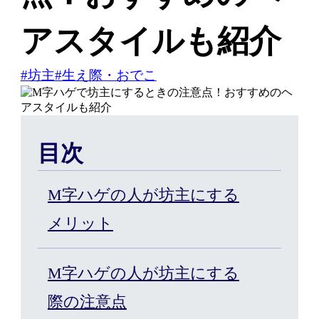
ご契約者様の
アスタイルも紹介
WEB予約こちら
#坊主
#生え際・おでこ
はじめての方へ
目次
ヘアケア・増毛サービスを探す
M字ハゲの人が坊主にする
メリット
製品・サービスから探す
M字ハゲの人が坊主にする
ウィッグ・サービス
際の注意点