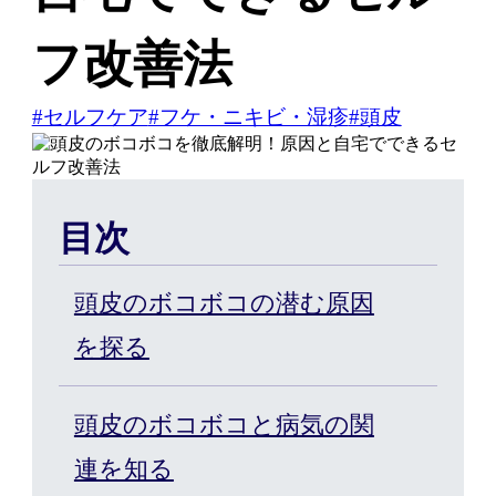
フ改善法
はじめての方へ
#セルフケア
#フケ・ニキビ・湿疹
#頭皮
ヘアケア・増毛サービスを探す
目次
製品・サービスから探す
頭皮のボコボコの潜む原因
を探る
ウィッグ・サービス
頭皮のボコボコと病気の関
エクステ・サービス
連を知る