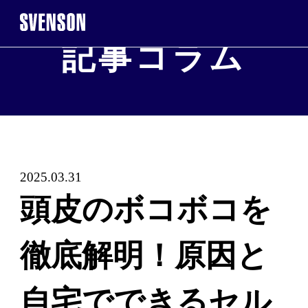
記事コラム
まずは無料相談を。お気軽にご来店くだ
無料相談・
※お電話で髪に関するご相談やご予約も可能です
2025.03.31
0120-17-7109
頭皮のボコボコを
2回目以降のご来店について
徹底解明！原因と
ご
自宅でできるセル
WE