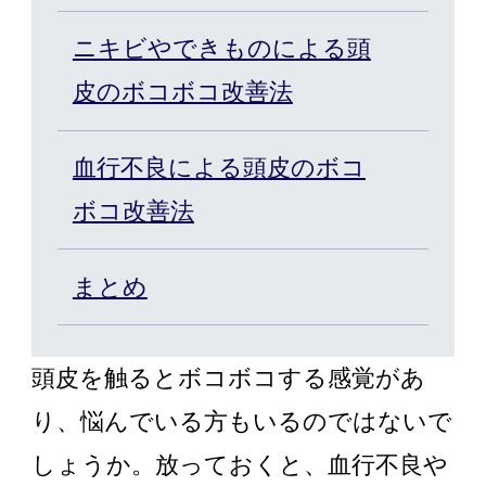
カット/ケア/コーティング・サービ
ニキビやできものによる頭
皮のボコボコ改善法
髪の悩みから探す
血行不良による頭皮のボコ
無料相談・お試し体験
ボコ改善法
料金プラン
まとめ
スヴェンソンのこだわり
頭皮を触るとボコボコする感覚があ
り、悩んでいる方もいるのではないで
店舗一覧
Q&A
資料請求
WEBカタログ
しょうか。放っておくと、血行不良や