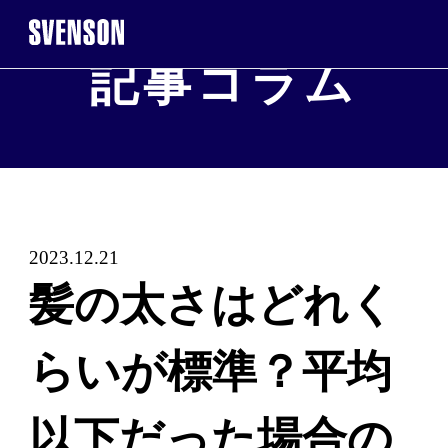
記事コラム
まずは無料相談を。お気軽にご来店くだ
無料相談・お試し
※お電話で髪に関するご相談やご予約も可能です
2023.12.21
0120-17-7109
髪の太さはどれく
2回目以降のご来店について
らいが標準？平均
ご契約者
以下だった場合の
WEB予約