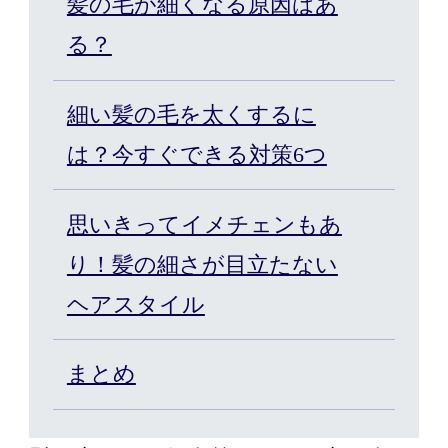
髪の毛が細くなる原因はあ
カット/ケア/コーティング・サービ
る？
髪の悩みから探す
細い髪の毛を太くするに
は？今すぐできる対策6つ
無料相談・お試し体験
思いきってイメチェンもあ
料金プラン
り！髪の細さが目立たない
ヘアスタイル
スヴェンソンのこだわり
まとめ
店舗一覧
Q&A
資料請求
WEBカタログ