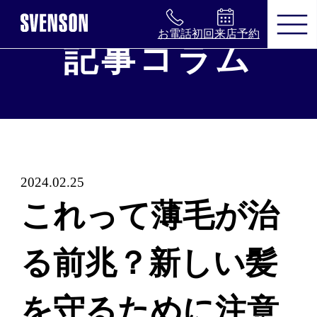
お電話
初回来店予約
記事コラム
まずは無料相談を。お気軽にご来店く
ださい。
無料相談・お試し体験のご
2024.02.25
予約
これって薄毛が治
※お電話で髪に関するご相談やご予約も可能
です
る前兆？新しい髪
0120-17-7109
を守るために注意
2回目以降のご来店について