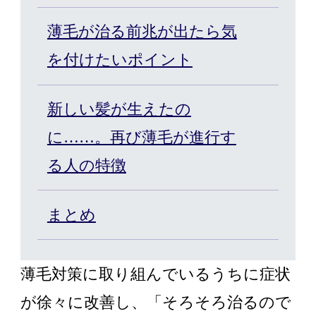
ウィッグ・サービス
薄毛が治る前兆が出たら気
を付けたいポイント
エクステ・サービス
新しい髪が生えたの
カット/ケア/コーティング・サー
に……。再び薄毛が進行す
ビス
る人の特徴
髪の悩みから探す
まとめ
無料相談・お試し体験
薄毛対策に取り組んでいるうちに症状
料金プラン
が徐々に改善し、「そろそろ治るので