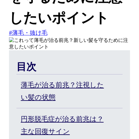
したいポイント
ご契約者様の
WEB予約こちら
#薄毛・抜け毛
はじめての方へ
目次
薄毛が治る前兆？注視した
ヘアケア・増毛サービスを探
い髪の状態
す
円形脱毛症が治る前兆は？
製品・サービスから探す
主な回復サイン