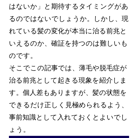
はないか」と期待するタイミングがあ
スヴェンソンのこだわり
るのではないでしょうか。しかし、現
れている髪の変化が本当に治る前兆と
いえるのか、確証を持つのは難しいも
店舗一覧
Q&A
資料請求
WEBカタログ
のです。
公式通販/オンラインストア
そこでこの記事では、薄毛や脱毛症が
治る前兆として起きる現象を紹介しま
す。個人差もありますが、髪の状態を
できるだけ正しく見極められるよう、
事前知識として入れておくとよいでし
ょう。