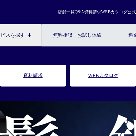
まずは無料相談を。お気軽にご来店ください。
店舗一覧
Q&A
資料請求
WEBカタログ
公式
無料相談・お試し体験のご予約
ービスを探す
無料相談・お試し体験
料
Facebook
X
Instagram
YouTube
※お電話で髪に関するご相談やご予約も可能です
0120-17-7109
2回目以降のご来店について
ご契約者様の
資料請求
WEB
カタログ
WEB予約こちら