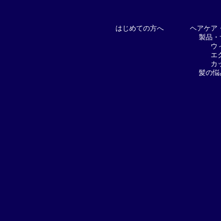
料金プラン
はじめての方へ
ヘアケア
製品・
スヴェンソンのこだわり
ウ
エ
カ
髪の悩
店舗一覧
Q&A
資料請求
WEBカタログ