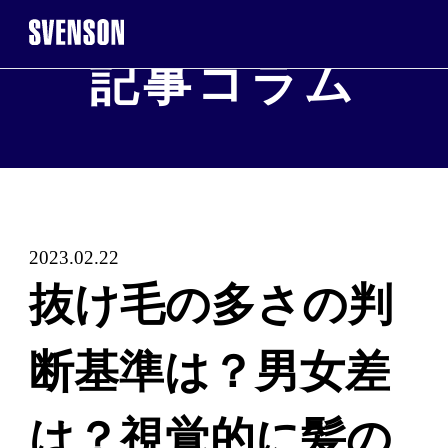
記事コラム
まずは無料相談を。お気軽にご来店くだ
無料相談・お試し
※お電話で髪に関するご相談やご予約も可能です
2023.02.22
0120-17-7109
抜け毛の多さの判
2回目以降のご来店について
断基準は？男女差
ご契約者
は？視覚的に髪の
WEB予約