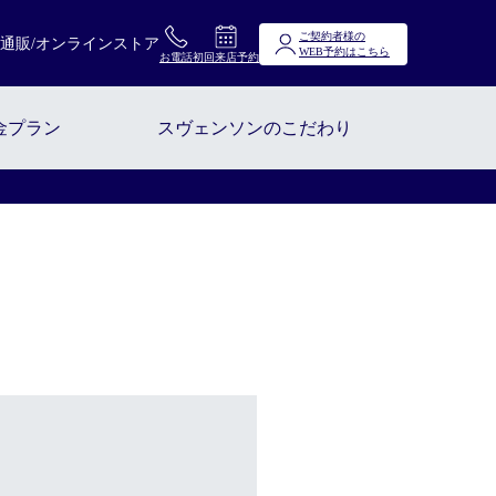
ご契約者様の
通販/オンラインストア
WEB予約はこちら
お電話
初回来店予約
験談
金プラン
スヴェンソンのこだわり