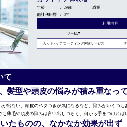
年齢
29歳
職業
他社利用歴
0年
利用内容
サービス
カット / ケア/コーティング体験サービス
いて
、髪型や頭皮の悩みが積み重なっ
ムが出ない、頭皮のベタつきが気になるなど、悩みがいくつも
でも薄毛や頭皮の悩みは言い出しづらく、何から手をつければ
ていたものの、なかなか効果が出ず