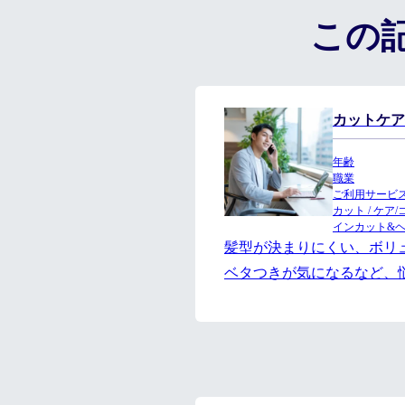
この
カットケア
年齢
職業
ご利用サービ
カット / ケ
インカット&
髪型が決まりにくい、ボリ
ベタつきが気になるなど、