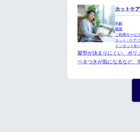
カットケア
年齢
職業
ご利用サービ
カット / ケ
インカット&
髪型が決まりにくい、ボリ
ベタつきが気になるなど、