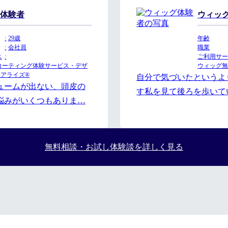
体験者
ウィッ
29歳
年齢
会社員
職業
ス
ご利用サー
ア/コーティング体験サービス・デザ
ウィッグ無
ヘアライズ®
自分で気づいたというよ
ュームが出ない、頭皮の
す私を見て後ろを歩いて
悩みがいくつもありま…
無料相談・お試し体験談を詳しく見る