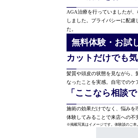
料金プラン
AGA治療を行っていましたが
しました。プライバシーに配慮
スヴェンソンのこだわり
た。
無料体験・お試
店舗一覧
Q&A
資料請求
WEBカタログ
カットだけでも気
髪質や頭皮の状態を見ながら、
なったことを実感。自宅でのケ
「ここなら相談で
施術の効果だけでなく、悩みを
体験してみることで来店への不
※掲載写真はイメージです。体験談のご本