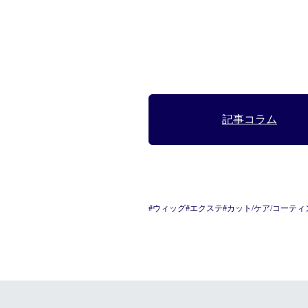
記事コラム
#ウィッグ
#エクステ
#カット/ケア/コーティ