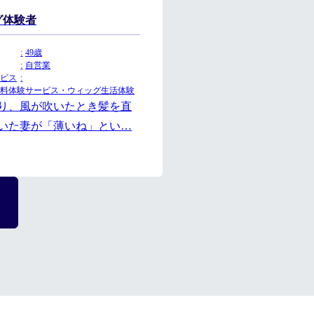
グ体験者
49歳
自営業
ビス
料体験サービス・ウィッグ生活体験
り、風が吹いたとき髪を直
いた妻が「薄いね」とい…