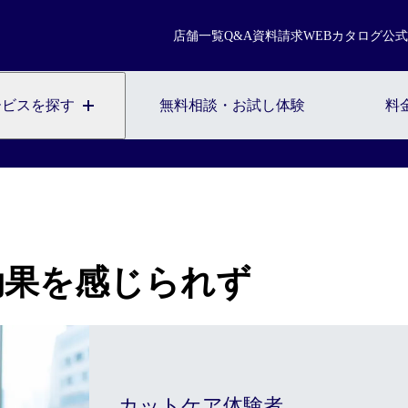
まずは無料相談を。お気軽にご来店ください。
店舗一覧
Q&A
資料請求
WEBカタログ
公式
料相談・
お試し体
無料相談・お試し体験のご予約
ービスを探す
無料相談・お試し体験
料
※お電話で髪に関するご相談やご予約も可能です
0120-17-7109
2回目以降のご来店について
ご契約者様の
WEB予約こちら
効果を感じられず
カットケア体験者