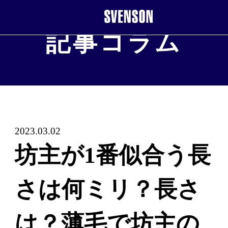
記事コラム
まずは無料相談を。お気軽にご来店くだ
※お電話で髪に関するご相談やご予約も可能です
2023.03.02
0120-17-7109
坊主が1番似合う長
2回目以降のご来店について
さは何ミリ？長さ
は？薄毛で坊主の