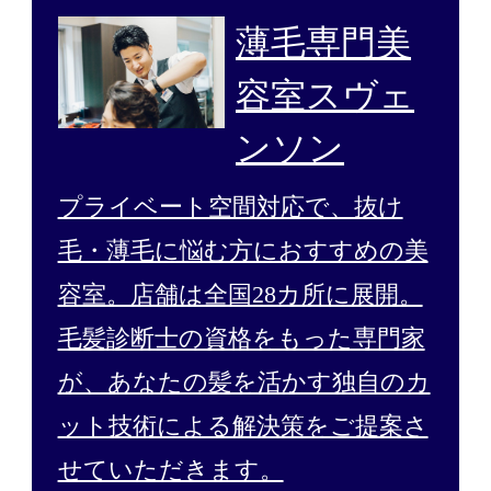
薄毛専門美
容室スヴェ
ンソン
プライベート空間対応で、抜け
毛・薄毛に悩む方におすすめの美
容室。店舗は全国28カ所に展開。
毛髪診断士の資格をもった専門家
が、あなたの髪を活かす独自のカ
ット技術による解決策をご提案さ
せていただきます。