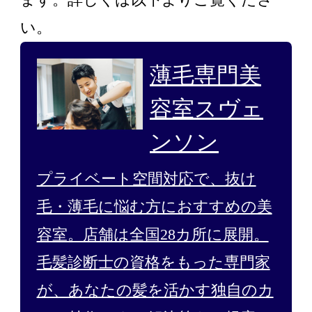
い。
薄毛専門美
容室スヴェ
ンソン
プライベート空間対応で、抜け
毛・薄毛に悩む方におすすめの美
容室。店舗は全国28カ所に展開。
毛髪診断士の資格をもった専門家
が、あなたの髪を活かす独自のカ