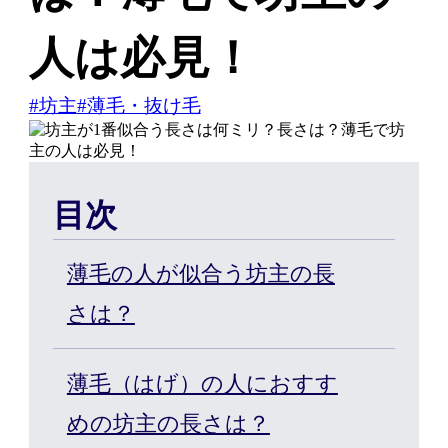
人は必見！
はじめての方へ
#坊主
#薄毛・抜け毛
ヘアケア・増毛サービスを探す
目次
製品・サービスから探す
薄毛の人が似合う坊主の長
さは？
ウィッグ・サービス
薄毛（はげ）の人におすす
エクステ・サービス
めの坊主の長さは？