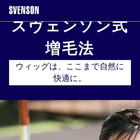
スヴェンソン式
まずは無料相談を。お気軽にご来店くだ
増毛法
無料相談・お
ウィッグは、ここまで自然に
※お電話で髪に関するご相談やご予約も可能です
快適に。
0120-17-7109
2回目以降のご来店について
ご契
WEB