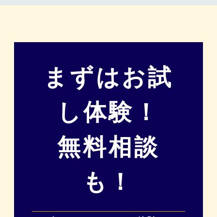
まずはお試
し体験！
無料相談
も！