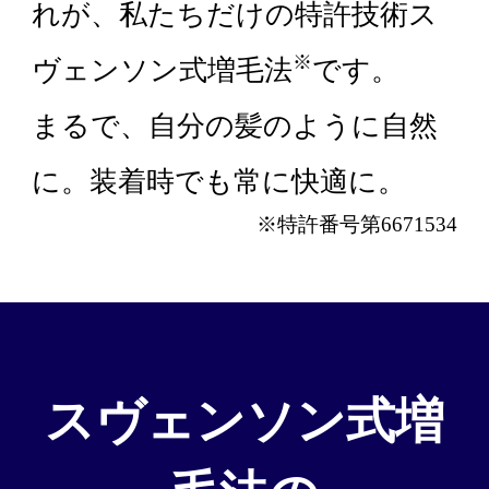
れが、私たちだけの特許技術ス
カット/ケア/コーティング・サービ
※
ヴェンソン式増毛法
です。
髪の悩みから探す
まるで、自分の髪のように自然
に。装着時でも常に快適に。
無料相談・お試し体験
※特許番号第6671534
料金プラン
スヴェンソンのこだわり
スヴェンソン式増
店舗一覧
Q&A
資料請求
WEBカタログ